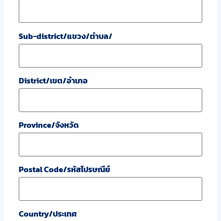
Sub-district/แขวง/ตำบล/
District/เขต/อำเภอ
Province/จังหวัด
Postal Code/รหัสไปรษณีย์
Country/ประเทศ