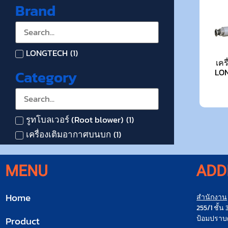
Brand
LONGTECH
(
1
)
เคร
Category
LON
รูทโบลเวอร์ (Root blower)
(
1
)
เครื่องเติมอากาศบนบก
(
1
)
MENU
ADD
Home
สำนักงาน
255/1 ชั้
ป้อมปราบศ
Product