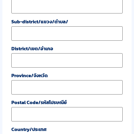
Sub-district/แขวง/ตำบล/
District/เขต/อำเภอ
Province/จังหวัด
Postal Code/รหัสไปรษณีย์
Country/ประเทศ