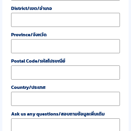
District/เขต/อำเภอ
Province/จังหวัด
Postal Code/รหัสไปรษณีย์
Country/ประเทศ
Ask us any questions/สอบถามข้อมูลเพิ่มเติม