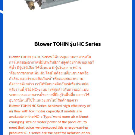
Blower TOHIN รุ่น HC Series
Blower TOHIN รุ่น HC Series ได้บรรจุความสามารถใน
การไหลของอากาศที่มีประสิทธิภาพสูงด้วยกำลังมอเตอร์
ที่ต่ำ มีรุ่นให้เลือกใช้ทั้งหมด 11 รุ่นในระบบ HC-s
“ต้องการอากาศเพิ่มเติมโดยไม่ต้องเปลี่ยนขนาดหรือ
กำลังมอเตอร์ของผลิตภัณฑ์” เพื่อตอบสนองความ
ต้องการดังกล่าว เราได้พัฒนาผลิตภัณฑ์เพื่อประหยัด
พลังงานนี้ ซีรีย์ HC-s เหมาะที่สุดสำหรับการออกแบบ
ระบบการละลายสารน้ำอย่างที่มีอยู่ในพื้นที่และการใช้
อุปกรณ์พ่นที่ใช้ในหน่วยเผาไหม้สินค้าของเรา
Blower TOHIN HC Series Achieved high efficiency of
air flow with low motor capacity.11 models are
available in the HC-s Type.“want more air without
changing size or motor power of the product”, to
meet that voice, we developed this energy-saving
product.HC-s series are the best for aeration of on-