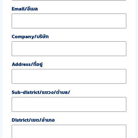
Email/อีเมล
Company/บริษัท
Address/ที่อยู่
Sub-district/แขวง/ตำบล/
District/เขต/อำเภอ