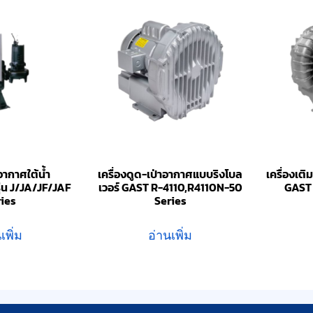
มอากาศใต้น้ำ
เครื่องดูด-เป่าอากาศแบบริงโบล
เครื่องเ
่น J/JA/JF/JAF
เวอร์ GAST R-4110,R4110N-50
GAST
ries
Series
เพิ่ม
อ่านเพิ่ม