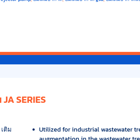
น JA SERIES
เติม
Utilized for industrial wastewater t
augmentation in the wastewater tr