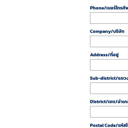
Phone/เบอร์โทรศัพ
Company/บริษัท
Address/ที่อยู่
Sub-district/แขว
District/เขต/อำเภ
Postal Code/รหัสไ