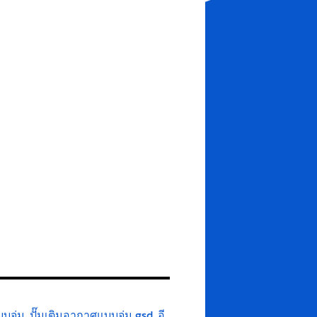
บจุ่ม
,
ปั๊มเติมอากาศแบบจุ่ม gsd
,
อี