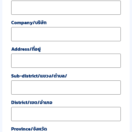
Company/บริษัท
Address/ที่อยู่
Sub-district/แขวง/ตำบล/
District/เขต/อำเภอ
Province/จังหวัด