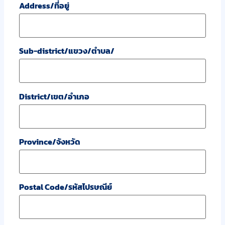
Address/ที่อยู่
Sub-district/แขวง/ตำบล/
District/เขต/อำเภอ
Province/จังหวัด
Postal Code/รหัสไปรษณีย์