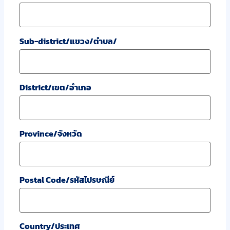
Sub-district/แขวง/ตำบล/
District/เขต/อำเภอ
Province/จังหวัด
Postal Code/รหัสไปรษณีย์
Country/ประเทศ