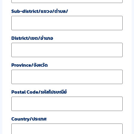
Sub-district/แขวง/ตำบล/
District/เขต/อำเภอ
Province/จังหวัด
Postal Code/รหัสไปรษณีย์
Country/ประเทศ