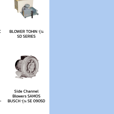
C
BLOWER TOHIN รุ่น
SD SERIES
Side Channel
Blowers SAMOS
–
BUSCH รุ่น SE 0905D