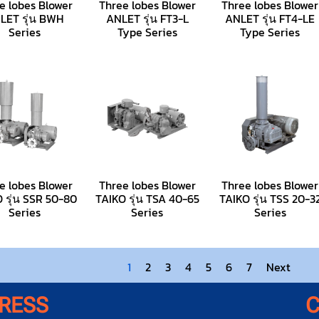
e lobes Blower
Three lobes Blower
Three lobes Blower
LET รุ่น BWH
ANLET รุ่น FT3-L
ANLET รุ่น FT4-LE
Series
Type Series
Type Series
e lobes Blower
Three lobes Blower
Three lobes Blower
 รุ่น SSR 50-80
TAIKO รุ่น TSA 40-65
TAIKO รุ่น TSS 20-3
Series
Series
Series
1
2
3
4
5
6
7
Next
RESS