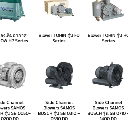
ื่องเติมอากาศ
Blower TOHIN รุ่น FD
Blower TOHIN รุ่น H
LOW HP Series
Series
Series
ide Channel
Side Channel
Side Channel
owers SAMOS
Blowers SAMOS
Blowers SAMOS
 รุ่น SB 0050-
BUSCH รุ่น SB 0310 –
BUSCH รุ่น SB 0710 
0200 D0
0530 D0
1400 D0