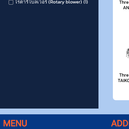
โรตารี่โบลเวอร์ (Rotary blower)
(
1
)
Thre
AN
Thre
TAIKO
MENU
ADD