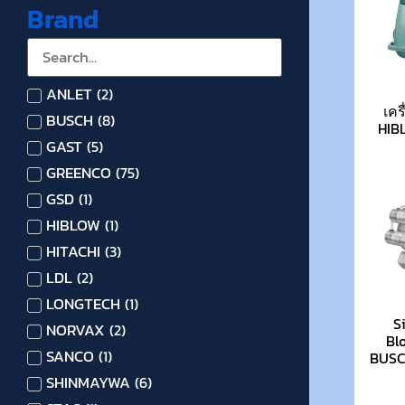
Brand
ANLET
(
2
)
เคร
BUSCH
(
8
)
HIB
GAST
(
5
)
GREENCO
(
75
)
GSD
(
1
)
HIBLOW
(
1
)
HITACHI
(
3
)
LDL
(
2
)
LONGTECH
(
1
)
S
NORVAX
(
2
)
Bl
SANCO
(
1
)
BUSCH
SHINMAYWA
(
6
)