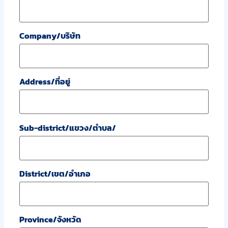
Company/บริษัท
Address/ที่อยู่
Sub-district/แขวง/ตำบล/
District/เขต/อำเภอ
Province/จังหวัด