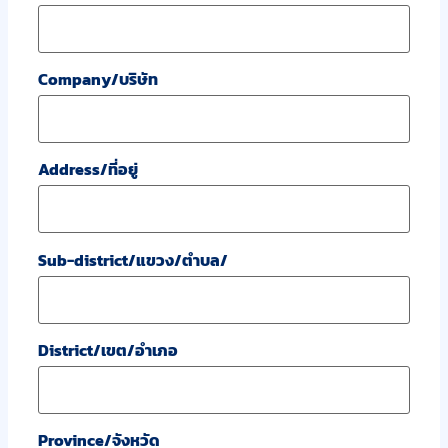
Company/บริษัท
Address/ที่อยู่
Sub-district/แขวง/ตำบล/
District/เขต/อำเภอ
Province/จังหวัด