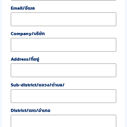
Email/อีเมล
Company/บริษัท
Address/ที่อยู่
Sub-district/แขวง/ตำบล/
District/เขต/อำเภอ