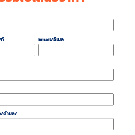
ล
ท์
Email/อีเมล
ง/ตำบล/