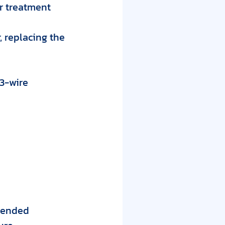
er treatment
, replacing the
 3-wire
xtended