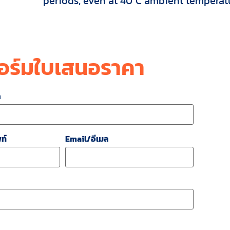
periods, even at 40°C ambient temperat
อร์มใบเสนอราคา
ล
ท์
Email/อีเมล