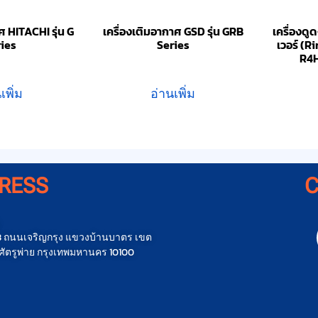
ศ HITACHI รุ่น G
เครื่องเติมอากาศ GSD รุ่น GRB
เครื่องดู
ries
Series
เวอร์ (R
R4
เพิ่ม
อ่านเพิ่ม
RESS
น 3 ถนนเจริญกรุง แขวงบ้านบาตร เขต
ัตรูพ่าย กรุงเทพมหานคร 10100