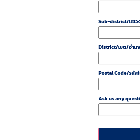
Sub-district/แขว
District/เขต/อำเภ
Postal Code/รหัสไ
Ask us any questi
CAPTCHA