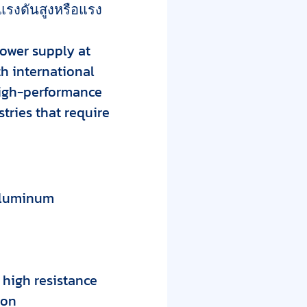
แรงดันสูงหรือแรง
power supply at
th international
 high-performance
tries that require
 aluminum
 high resistance
ion