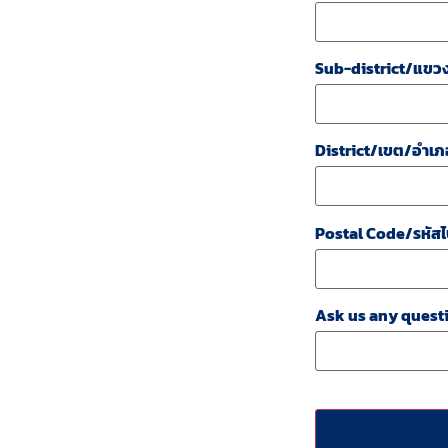
Sub-district/แขว
District/เขต/อำเภ
Postal Code/รหัสไ
Ask us any questi
CAPTCHA