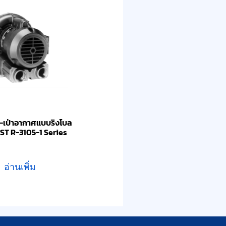
ด-เป่าอากาศแบบริงโบล
AST R-3105-1 Series
อ่านเพิ่ม