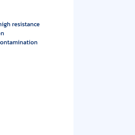
high resistance
on
 contamination