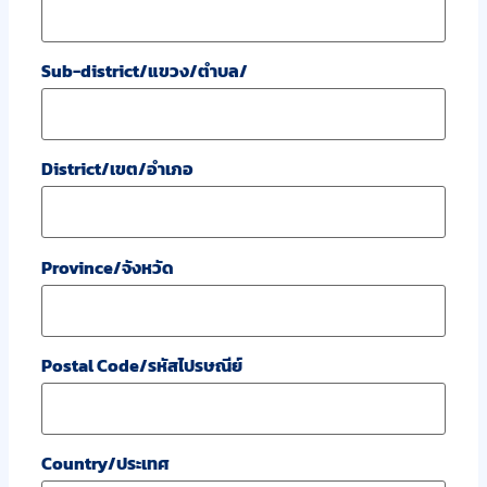
Sub-district/แขวง/ตำบล/
District/เขต/อำเภอ
Province/จังหวัด
Postal Code/รหัสไปรษณีย์
Country/ประเทศ