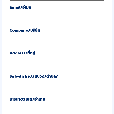
Email/อีเมล
Company/บริษัท
Address/ที่อยู่
Sub-district/แขวง/ตำบล/
District/เขต/อำเภอ