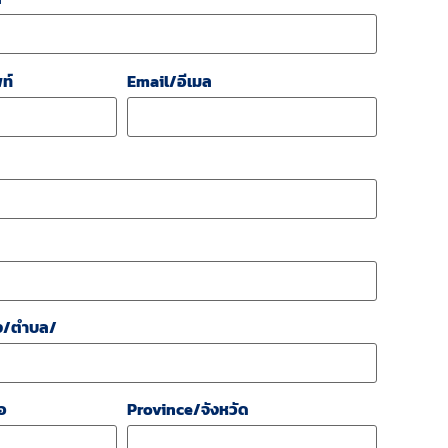
ท์
Email/อีเมล
ง/ตำบล/
อ
Province/จังหวัด