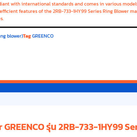
nt with international standards and comes in various models t
ficient features of the 2RB-733-1HY99 Series Ring Blower make
s.
ing blower)
Tag
GREENCO
er GREENCO รุ่น 2RB-733-1HY99 Se