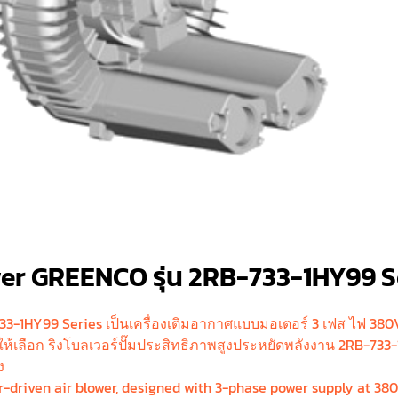
wer GREENCO รุ่น 2RB-733-1HY99 S
3-1HY99 Series เป็นเครื่องเติมอากาศแบบมอเตอร์ 3 เฟส ไฟ 380V ป
ให้เลือก ริงโบลเวอร์ปั๊มประสิทธิภาพสูงประหยัดพลังงาน 2RB-73
ง
driven air blower, designed with 3-phase power supply at 380V. 