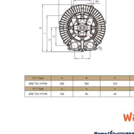
ฟ
Name/ชื่อ-นามสกุ