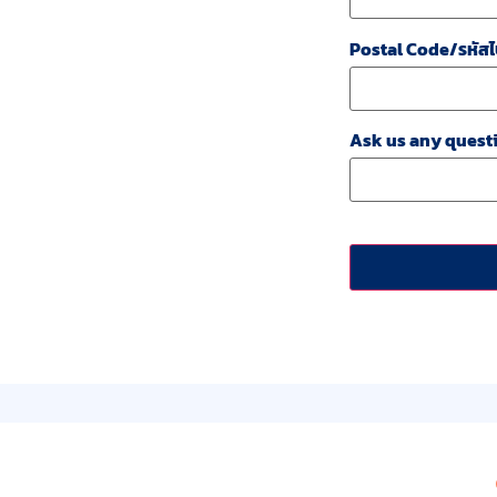
Postal Code/รหัสไ
Ask us any questi
CAPTCHA