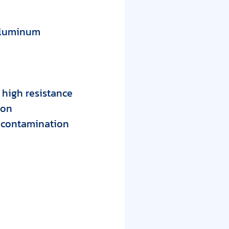
 aluminum
 high resistance
ion
g contamination