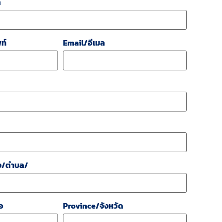
ล
ท์
Email/อีเมล
ง/ตำบล/
อ
Province/จังหวัด