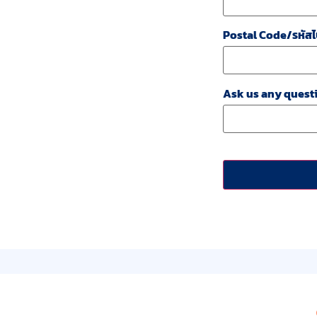
Postal Code/รหัสไ
Ask us any questi
CAPTCHA