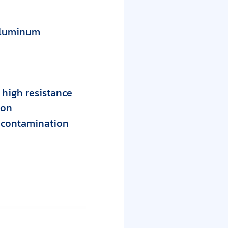
 aluminum
 high resistance
ion
g contamination