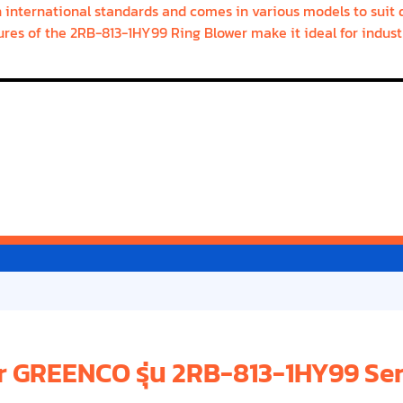
nternational standards and comes in various models to suit di
res of the 2RB-813-1HY99 Ring Blower make it ideal for indust
er GREENCO รุ่น 2RB-813-1HY99 Ser