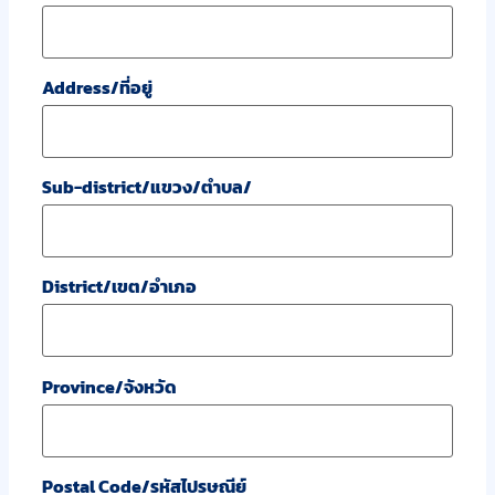
Address/ที่อยู่
Sub-district/แขวง/ตำบล/
District/เขต/อำเภอ
Province/จังหวัด
Postal Code/รหัสไปรษณีย์