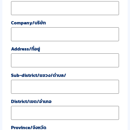
Company/บริษัท
Address/ที่อยู่
Sub-district/แขวง/ตำบล/
District/เขต/อำเภอ
Province/จังหวัด