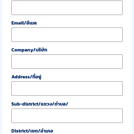
Email/อีเมล
Company/บริษัท
Address/ที่อยู่
Sub-district/แขวง/ตำบล/
District/เขต/อำเภอ