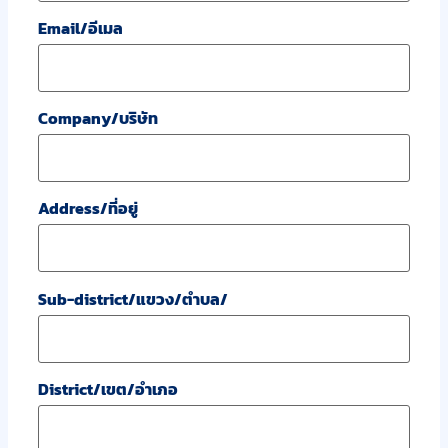
Email/อีเมล
Company/บริษัท
Address/ที่อยู่
Sub-district/แขวง/ตำบล/
District/เขต/อำเภอ