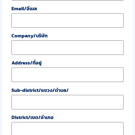
Email/อีเมล
Company/บริษัท
Address/ที่อยู่
Sub-district/แขวง/ตำบล/
District/เขต/อำเภอ