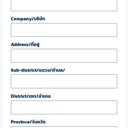
Company/บริษัท
Address/ที่อยู่
Sub-district/แขวง/ตำบล/
District/เขต/อำเภอ
Province/จังหวัด